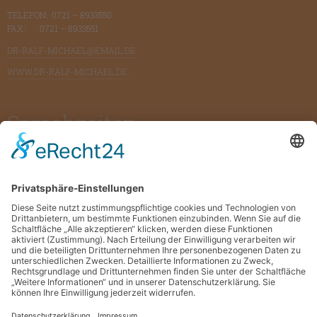
TELEFON: 0721 – 8933550
FAX: 0721 – 8933551
DR-RALF-MICHAEL@EMAIL.DE
WWW.DR-RALF-MICHAEL.DE
Sprechzeiten
SPRECHZEITEN NACH VEREINBARUNG.
BITTE HABEN SIE VERSTÄNDNIS DAFÜR,
DASS WIR TERMINE AUSSCHLIESSLICH
TELEFONISCH VERGEBEN.
Rechtliches
KONTAKT