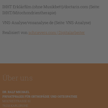
IHHT Erklärfilm (ohne Musikbett)/doctaris.com (Seite:
IHHT/Mitochondrientherapie)
VNS-Analyse/vnsanalyse.de (Seite: VNS-Analyse)
Realisiert von
schrievers.com | Digitalarbeiter
Über uns
DR. RALF MICHAEL
PRIVATPRAXIS FÜR ORTHOPÄDIE UND OSTEOPATHIE
MOLTKESTRASSE 61
76133 KARLSRUHE