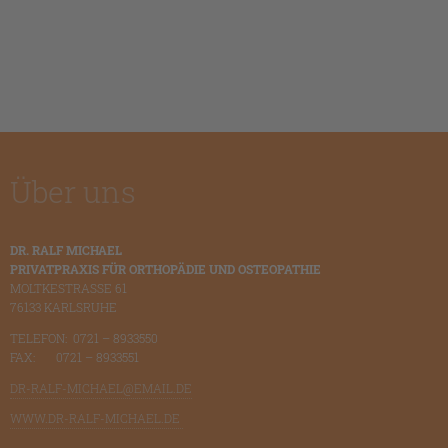
Über uns
DR. RALF MICHAEL
PRIVATPRAXIS FÜR ORTHOPÄDIE UND OSTEOPATHIE
MOLTKESTRASSE 61
76133 KARLSRUHE
TELEFON: 0721 – 8933550
FAX: 0721 – 8933551
DR-RALF-MICHAEL@EMAIL.DE
WWW.DR-RALF-MICHAEL.DE